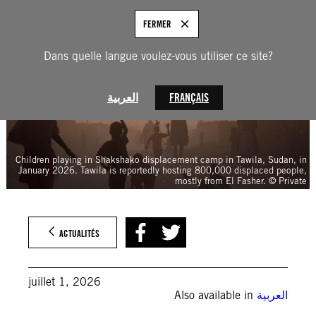
Aller
au
FRANÇAIS
FERMER
contenu
Dans quelle langue voulez-vous utiliser ce site?
العربية
FRANÇAIS
Children playing in Shakshako displacement camp in Tawila, Sudan, in
January 2026. Tawila is reportedly hosting 800,000 displaced people,
mostly from El Fasher. © Private
ACTUALITÉS
juillet 1, 2026
Also available in
العربية