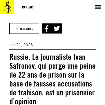
Aller
au
FRANÇAIS
contenu
Yury Kochetkov (EPA-EFE)
ACTUALITÉS
mai 21, 2026
Russie. Le journaliste Ivan
Safronov, qui purge une peine
de 22 ans de prison sur la
base de fausses accusations
de trahison, est un prisonnier
d’opinion