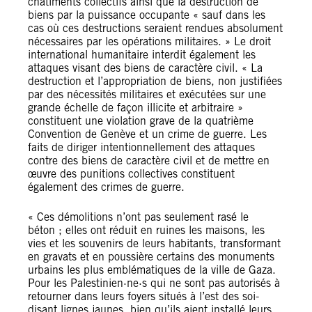
châtiments collectifs ainsi que la destruction de
biens par la puissance occupante « sauf dans les
cas où ces destructions seraient rendues absolument
nécessaires par les opérations militaires. » Le droit
international humanitaire interdit également les
attaques visant des biens de caractère civil. « La
destruction et l’appropriation de biens, non justifiées
par des nécessités militaires et exécutées sur une
grande échelle de façon illicite et arbitraire »
constituent une violation grave de la quatrième
Convention de Genève et un crime de guerre. Les
faits de diriger intentionnellement des attaques
contre des biens de caractère civil et de mettre en
œuvre des punitions collectives constituent
également des crimes de guerre.
« Ces démolitions n’ont pas seulement rasé le
béton ; elles ont réduit en ruines les maisons, les
vies et les souvenirs de leurs habitants, transformant
en gravats et en poussière certains des monuments
urbains les plus emblématiques de la ville de Gaza.
Pour les Palestinien·ne·s qui ne sont pas autorisés à
retourner dans leurs foyers situés à l’est des soi-
disant lignes jaunes, bien qu’ils aient installé leurs