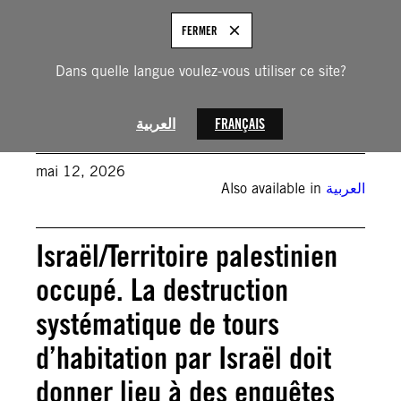
Aller
au
FRANÇAIS
FERMER
contenu
Dans quelle langue voulez-vous utiliser ce site?
ACTUALITÉS
العربية
FRANÇAIS
mai 12, 2026
Also available in
العربية
Israël/Territoire palestinien
occupé. La destruction
systématique de tours
d’habitation par Israël doit
donner lieu à des enquêtes