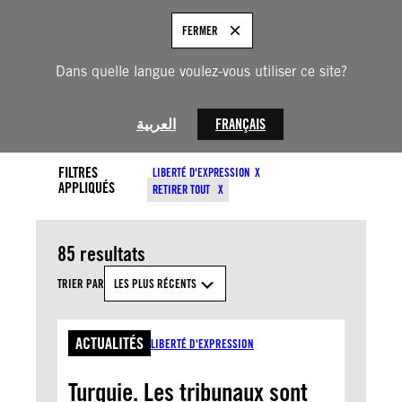
Aller
au
FRANÇAIS
FERMER
contenu
Dans quelle langue voulez-vous utiliser ce site?
Z
O
FILTRES
N
العربية
FRANÇAIS
E
ANNÉE
D
TYPES DE CONTENU
E
FILTRES
LIBERTÉ D'EXPRESSION
S
APPLIQUÉS
MOIS
RETIRER TOUT
A
SUJETS
I
S
I
85 resultats
E
APPLIQUER
D
E
TRIER PAR
LES PLUS RÉCENTS
R
E
C
H
ACTUALITÉS
LIBERTÉ D'EXPRESSION
E
R
C
Turquie. Les tribunaux sont
H