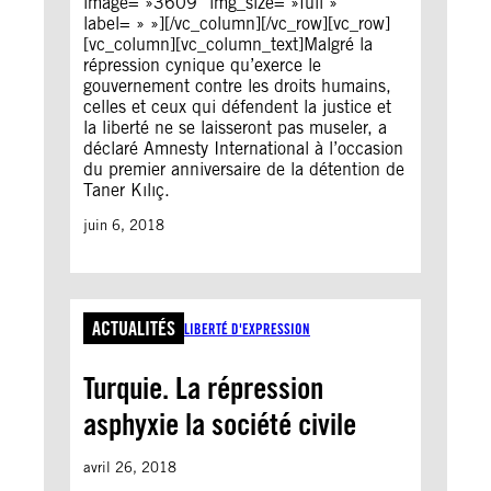
image= »3609″ img_size= »full »
label= » »][/vc_column][/vc_row][vc_row]
[vc_column][vc_column_text]Malgré la
répression cynique qu’exerce le
gouvernement contre les droits humains,
celles et ceux qui défendent la justice et
la liberté ne se laisseront pas museler, a
déclaré Amnesty International à l’occasion
du premier anniversaire de la détention de
Taner Kılıç.
juin 6, 2018
ACTUALITÉS
LIBERTÉ D'EXPRESSION
Turquie. La répression
asphyxie la société civile
avril 26, 2018