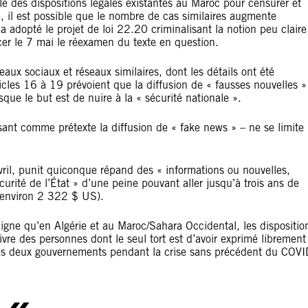
le des dispositions légales existantes au Maroc pour censurer et
e, il est possible que le nombre de cas similaires augmente
adopté le projet de loi 22.20 criminalisant la notion peu claire
cer le 7 mai le réexamen du texte en question.
éseaux sociaux et réseaux similaires, dont les détails ont été
icles 16 à 19 prévoient que la diffusion de « fausses nouvelles »
sque le but est de nuire à la « sécurité nationale ».
lisant comme prétexte la diffusion de « fake news » – ne se limite
il, punit quiconque répand des « informations ou nouvelles,
curité de l’État » d’une peine pouvant aller jusqu’à trois ans de
(environ 2 322 $ US).
gne qu’en Algérie et au Maroc/Sahara Occidental, les dispositio
ivre des personnes dont le seul tort est d’avoir exprimé librement
 les deux gouvernements pendant la crise sans précédent du COVI