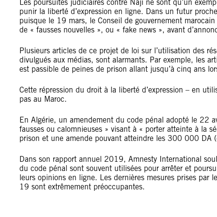
Les poursuites judiciaires contre Naji ne sont qu’un exemp
punir la liberté d’expression en ligne. Dans un futur proch
puisque le 19 mars, le Conseil de gouvernement marocain a 
de « fausses nouvelles », ou « fake news », avant d’annon
Plusieurs articles de ce projet de loi sur l’utilisation des r
divulgués aux médias, sont alarmants. Par exemple, les art
est passible de peines de prison allant jusqu’à cinq ans lor
Cette répression du droit à la liberté d’expression – en uti
pas au Maroc.
En Algérie, un amendement du code pénal adopté le 22 avr
fausses ou calomnieuses » visant à « porter atteinte à la sé
prison et une amende pouvant atteindre les 300 000 DA 
Dans son rapport annuel 2019, Amnesty International souli
du code pénal sont souvent utilisées pour arrêter et poursu
leurs opinions en ligne. Les dernières mesures prises par
19 sont extrêmement préoccupantes.