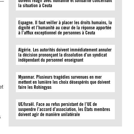
doivent réagir avec humanité et solidarité concernant
la situation à Ceuta
Espagne. Il faut veiller à placer les droits humains, la
dignité et l’humanité au cœur de la réponse apportée
à l’afflux exceptionnel de personnes à Ceuta
Algérie. Les autorités doivent immédiatement annuler
la décision prononçant la dissolution d’un syndicat
indépendant du personnel enseignant
Myanmar. Plusieurs tragédies survenues en mer
mettent en lumière les choix désespérés que doivent
et
faire les Rohingyas
UE/Israël. Face au refus persistant de l’UE de
suspendre l’accord d’association, les États membres
doivent agir de manière unilatérale
s