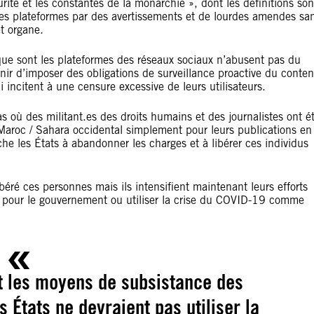
curité et les constantes de la monarchie », dont les définitions son
ces plateformes par des avertissements et de lourdes amendes sa
et organe.
s que sont les plateformes des réseaux sociaux n’abusent pas du
tenir d’imposer des obligations de surveillance proactive du conte
 incitent à une censure excessive de leurs utilisateurs.
s où des militant.es des droits humains et des journalistes ont é
 Maroc / Sahara occidental simplement pour leurs publications en
he les États à abandonner les charges et à libérer ces individus
ré ces personnes mais ils intensifient maintenant leurs efforts
s pour le gouvernement ou utiliser la crise du COVID-19 comme
t les moyens de subsistance des
 États ne devraient pas utiliser la