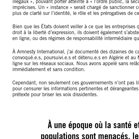
illégaux », pouvant porter atteinte à « l’ordre public, la sé
imprécises. Un « instance » serait chargé de sanctionner 
plus de clarté sur l’identité, le rôle et les prérogatives de c
Bien que les États doivent veiller à ce que les entreprise
droit à la liberté d’expression, ils doivent également s’abs
en ligne, ou des régimes de responsabilité intermédiaire qui
À Amnesty International, j’ai documenté des dizaines de ca
convoqué.e.s, poursuivi.e.s et détenu.e.s en Algérie et au
ligne sur les réseaux sociaux. Nous avons appelé sans relâc
immédiatement et sans condition.
Cependant, non seulement ces gouvernements n’ont pas libé
pour censurer les informations pertinentes et dérangeante
prétexte pour briser les voix dissidentes.
À une époque où la santé e
populations sont menacés, les