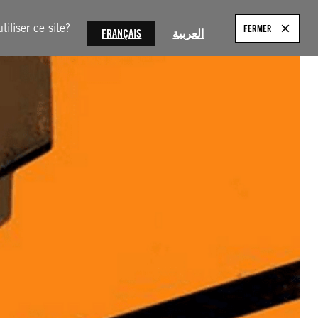
NOUS ?
S’INFORMER
AGIR
NOUS REJOINDRE
iliser ce site?
FERMER
SEARC
FRANÇAIS
العربية