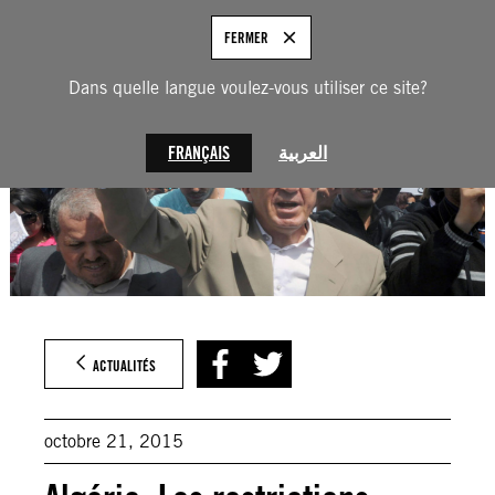
Aller
au
FRANÇAIS
FERMER
contenu
Dans quelle langue voulez-vous utiliser ce site?
FRANÇAIS
العربية
ACTUALITÉS
octobre 21, 2015