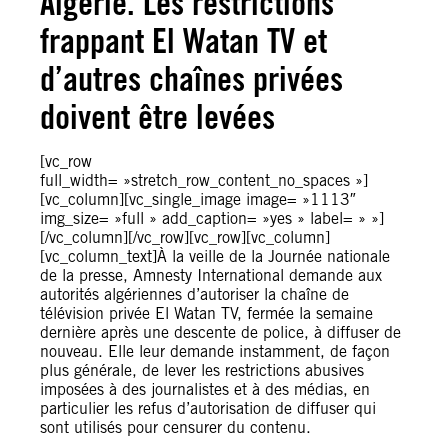
Algérie. Les restrictions
frappant El Watan TV et
d’autres chaînes privées
doivent être levées
[vc_row
full_width= »stretch_row_content_no_spaces »]
[vc_column][vc_single_image image= »1113″
img_size= »full » add_caption= »yes » label= » »]
[/vc_column][/vc_row][vc_row][vc_column]
[vc_column_text]À la veille de la Journée nationale
de la presse, Amnesty International demande aux
autorités algériennes d’autoriser la chaîne de
télévision privée El Watan TV, fermée la semaine
dernière après une descente de police, à diffuser de
nouveau. Elle leur demande instamment, de façon
plus générale, de lever les restrictions abusives
imposées à des journalistes et à des médias, en
particulier les refus d’autorisation de diffuser qui
sont utilisés pour censurer du contenu.